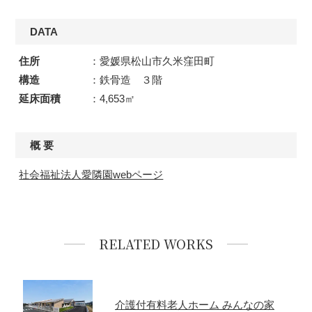
DATA
住所
：愛媛県松山市久米窪田町
構造
：鉄骨造 ３階
延床面積
：4,653㎡
概 要
社会福祉法人愛隣園webページ
RELATED WORKS
介護付有料老人ホーム みんなの家