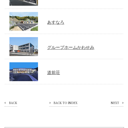
あすなろ
グループホームかわせみ
道前荘
BACK
BACK TO INDEX
NEXT