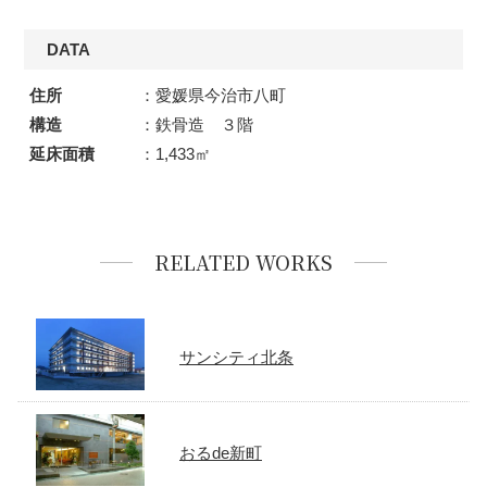
DATA
住所
：愛媛県今治市八町
構造
：鉄骨造 ３階
延床面積
：1,433㎡
RELATED WORKS
サンシティ北条
おるde新町