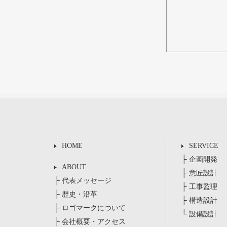
HOME
SERVICE
├
企画開発
ABOUT
├
意匠設計
├
代表メッセージ
├
工事監理
├
歴史・沿革
├
構造設計
├
ロゴマークについて
└
設備設計
├
会社概要・アクセス