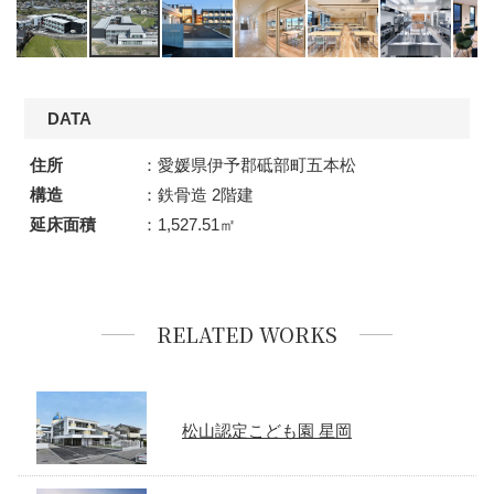
DATA
住所
：愛媛県伊予郡砥部町五本松
構造
：鉄骨造 2階建
延床面積
：1,527.51㎡
RELATED WORKS
松山認定こども園 星岡